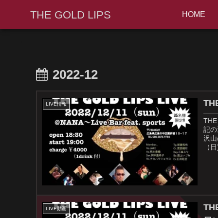
THE GOLD LIPS
HOME
2022-12
TH
LIVE情報
TH
記の
沢山
（日)
TH
LIVE動画