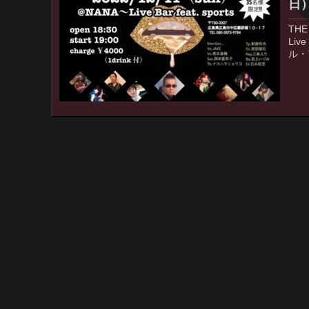
日
THE
Liv
ル・ア