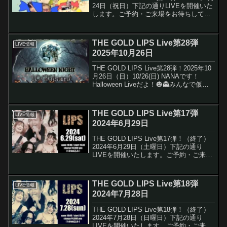
24日（祝日）下記の通りLIVEを開催いた
します。ご予約・ご来場をお待ちしてい
ます沢山のご予約・ご来場をお待ちして
います。 ご予約はこ
ちら＜日時・料金＞ 2025年...
THE GOLD LIPS Live第28弾
LIVE情報
2025年10月26日
THE GOLD LIPS Live第28弾！2025年10
月26日（日）10/26(日) NANAです！
Halloween Liveだよ！🎃👻みんなで仮装
して、楽しもう❣️Liveは年内最後になりま
す！どうぞ皆さん、予定を調整して
Live...
THE GOLD LIPS Live第17弾
LIVE情報
2024年6月29日
THE GOLD LIPS Live第17弾！（終了）
2024年6月29日（土曜日）下記の通り
LIVEを開催いたします。ご予約・ご来場
をお待ちしています沢山のご予約・ご来
場をお待ちしていま
す。 ご予約はこちら
THE GOLD LIPS Live第18弾
LIVE情報
＜日時・Char...
2024年7月28日
THE GOLD LIPS Live第18弾！（終了）
2024年7月28日（日曜日）下記の通り
LIVEを開催いたします。ご予約・ご来場