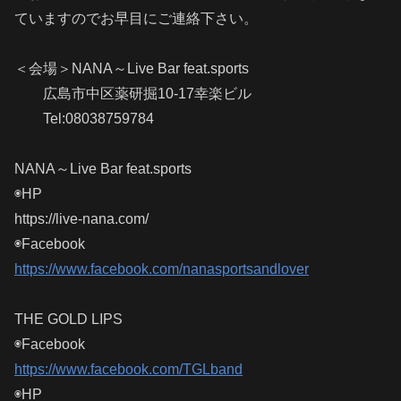
ていますのでお早目にご連絡下さい。
＜会場＞NANA～Live Bar feat.sports
広島市中区薬研掘10-17幸楽ビル
Tel:08038759784
NANA～Live Bar feat.sports
◉HP
https://live-nana.com/
◉Facebook
https://www.facebook.com/nanasportsandlover
THE GOLD LIPS
◉Facebook
https://www.facebook.com/TGLband
◉HP