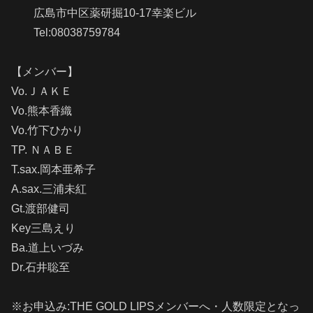
広島市中区薬研掘10-17幸楽ビル
Tel:08038759784
【メンバー】
Vo.ＪＡＫＥ
Vo.熊本香織
Vo.竹下ひかり
TP. ＮＡＢＥ
T.sax.岡本亜希子
A.sax.三浦未紅
Gt.渡部健司
Key三島えり
Ba.道上いづみ
Dr.石井聡至
※お申込み:THE GOLD LIPSメンバーへ・人数限定となっ