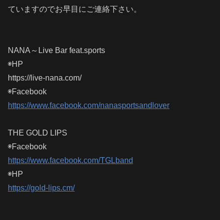
ていますのでお早目にご連絡下さい。
NANA～Live Bar feat.sports
◉HP
https://live-nana.com/
◉Facebook
https://www.facebook.com/nanasportsandlover
THE GOLD LIPS
◉Facebook
https://www.facebook.com/TGLband
◉HP
https://gold-lips.cm/