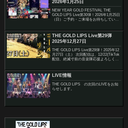
2026年1月25日
NEW YEAR GOLD FESTIVAL THE
GOLD LIPS Live第30弾！2026年1月25日
（日）ご予約・ご来場をお待ちしていま
す ご予約はこち
ら ＜日時・料金＞ 2026年1月25日
（日)Open S...
THE GOLD LIPS Live第29弾
LIVE情報
2025年12月27日
THE GOLD LIPS Live第29弾！2025年12
月27日（土） 次回配信は、12/22(TikTok
配信、絶滅寸前の音楽隊⁡応援よろしくお
願いします⁡。 下記の通りLIVEを開催いた
します。ご予約・ご来場をお待ちしてい
ます 沢山...
LIVE情報
LIVE情報
THE GOLD LIPS の次回のLIVEをお知
らせします。