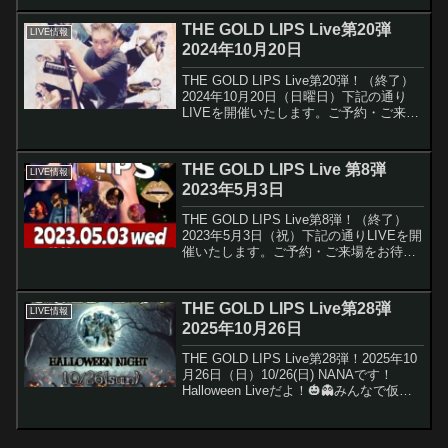
ちしています沢山のご予約・ご来場をお
待ちしています...
THE GOLD LIPS Live第20弾
LIVE情報
2024年10月20日
THE GOLD LIPS Live第20弾！（終了）
2024年10月20日（日曜日）下記の通り
LIVEを開催いたします。ご予約・ご来場
をお待ちしています沢山のご予約・ご来
場をお待ちしていま
す。 ご予約はこちら
THE GOLD LIPS Live 第8弾
LIVE情報
＜日時・料金＞...
2023年5月3日
THE GOLD LIPS Live第8弾！（終了）
2023年5月3日（祝）下記の通りLIVEを開
催いたします。ご予約・ご来場をお待ち
しています沢山のご予約・ご来場をお待
ちしています。＜日時・料金＞5月3日
（祝)OPEN 18:30 ／ S...
THE GOLD LIPS Live第28弾
LIVE情報
2025年10月26日
THE GOLD LIPS Live第28弾！2025年10
月26日（日）10/26(日) NANAです！
Halloween Liveだよ！🎃👻みんなで仮装
して、楽しもう❣️Liveは年内最後になりま
す！どうぞ皆さん、予定を調整して
Live...