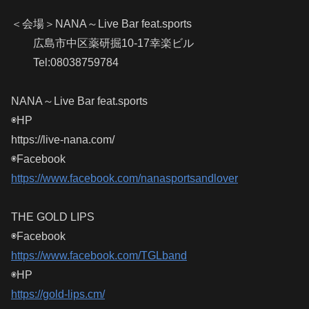
＜会場＞NANA～Live Bar feat.sports
広島市中区薬研掘10-17幸楽ビル
Tel:08038759784
NANA～Live Bar feat.sports
◉HP
https://live-nana.com/
◉Facebook
https://www.facebook.com/nanasportsandlover
THE GOLD LIPS
◉Facebook
https://www.facebook.com/TGLband
◉HP
https://gold-lips.cm/