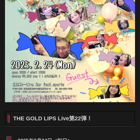
THE GOLD LIPS Live第22弾！